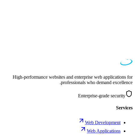
Music972
פלטפורמת המוזיקה המובילה בישראל
אופנה
רובין רות'
פלטפורמת אופנה גלובלית
High-performance websites and enterprise web applications for
professionals who demand excellence.
Enterprise-grade security
Services
Web Development
Web Applications