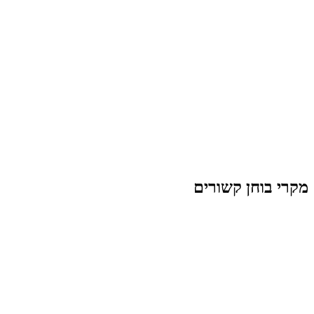
מקרי בוחן קשורים
רכב
ניסאן קשקאי
חווית ווב אימרסיבית לניסאן קשקאי
בידור