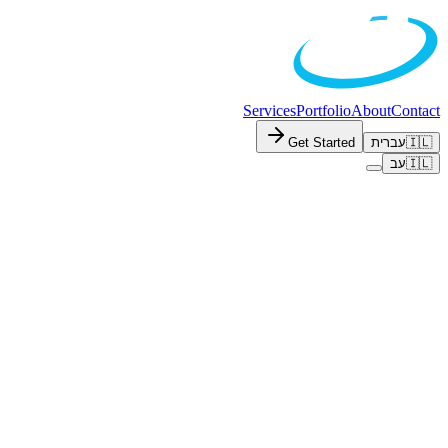
Services
Portfolio
About
Contact
Get Started
עברית
🇮🇱
עב
🇮🇱