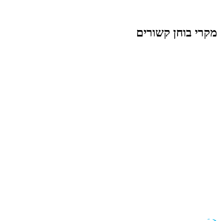
מקרי בוחן קשורים
רכב
ניסאן קשקאי
חווית ווב אימרסיבית לניסאן קשקאי
בידור
Music972
פלטפורמת המוזיקה המובילה בישראל
אופנה
רובין רות'
פלטפורמת אופנה גלובלית