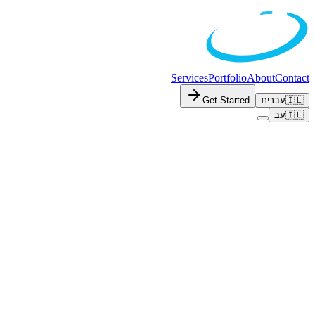
Services
Portfolio
About
Contact
Get Started
עברית
🇮🇱
עב
🇮🇱